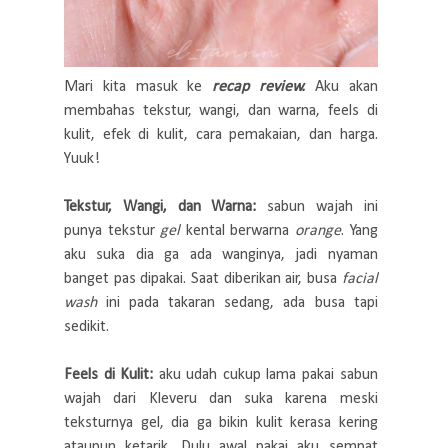
Mari kita masuk ke
recap review.
Aku akan
membahas tekstur, wangi, dan warna, feels di
kulit, efek di kulit, cara pemakaian, dan harga.
Yuuk!
Tekstur, Wangi, dan Warna:
sabun wajah ini
punya tekstur
gel
kental berwarna
orange
. Yang
aku suka dia ga ada wanginya, jadi nyaman
banget pas dipakai. Saat diberikan air, busa
facial
wash
ini pada takaran sedang, ada busa tapi
sedikit.
Feels di Kulit:
aku udah cukup lama pakai sabun
wajah dari Kleveru dan suka karena meski
teksturnya gel, dia ga bikin kulit kerasa kering
ataupun ketarik. Dulu awal pakai aku sempat