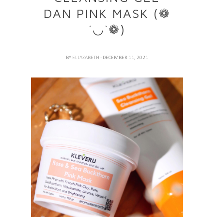
DAN PINK MASK (❁
´◡`❁)
BY
ELLYZABETH
- DECEMBER 11, 2021