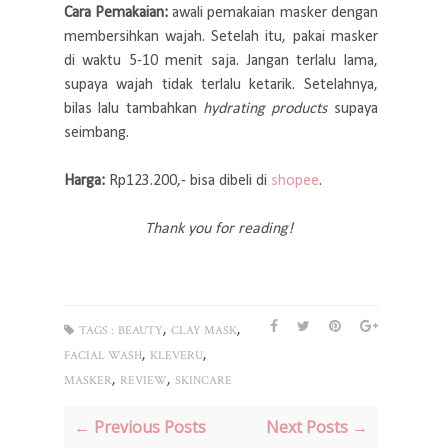
Cara Pemakaian:
awali pemakaian masker dengan
membersihkan wajah. Setelah itu, pakai masker
di waktu 5-10 menit saja. Jangan terlalu lama,
supaya wajah tidak terlalu ketarik. Setelahnya,
bilas lalu tambahkan
hydrating products
supaya
seimbang.
Harga:
Rp123.200,- bisa dibeli di
shopee
.
Thank you for reading!
,
,
TAGS :
BEAUTY
CLAY MASK
,
,
FACIAL WASH
KLEVERU
,
,
MASKER
REVIEW
SKINCARE
← Previous Posts
Next Posts →