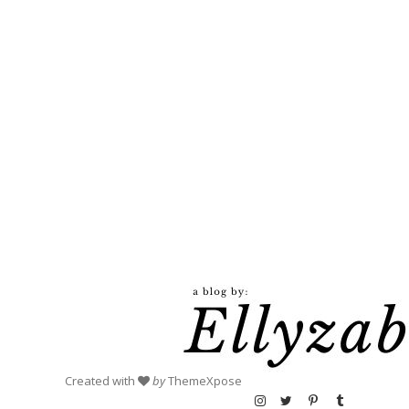
Created with
by
ThemeXpose