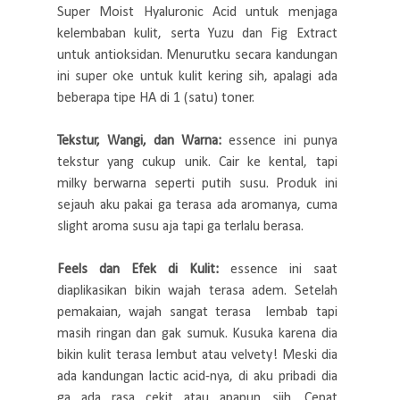
Super Moist Hyaluronic Acid untuk menjaga
kelembaban kulit, serta Yuzu dan Fig Extract
untuk antioksidan. Menurutku secara kandungan
ini super oke untuk kulit kering sih, apalagi ada
beberapa tipe HA di 1 (satu) toner.
Tekstur, Wangi, dan Warna:
essence ini punya
tekstur yang cukup unik. Cair ke kental, tapi
milky berwarna seperti putih susu. Produk ini
sejauh aku pakai ga terasa ada aromanya, cuma
slight aroma susu aja tapi ga terlalu berasa.
Feels dan Efek di Kulit:
essence ini saat
diaplikasikan bikin wajah terasa adem. Setelah
pemakaian, wajah sangat terasa lembab tapi
masih ringan dan gak sumuk. Kusuka karena dia
bikin kulit terasa lembut atau velvety! Meski dia
ada kandungan lactic acid-nya, di aku pribadi dia
ga ada rasa cekit atau apapun siih. Cepat