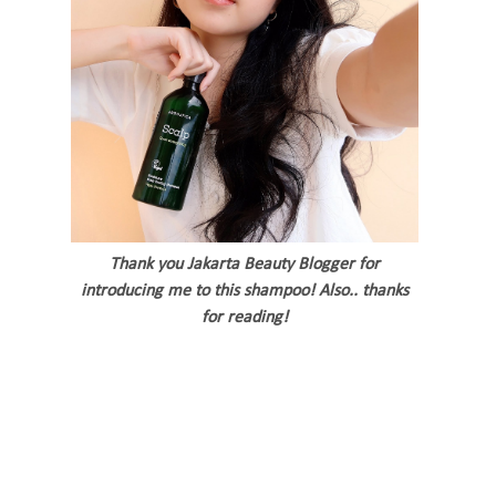
Thank you Jakarta Beauty Blogger for
introducing me to this shampoo! Also.. thanks
for reading!
tags: aromatica scalp root energizing review, aromatica shapoo review, review
sampo aromatica, review aromatica shampoo, review aromatica sampo,
aromatica review, aromatica indonesia, Aromatica Rosemary Scalp Scaling
Shampoo ingredients, aromatica female daily, aromatica scalp root
energizing shampoo