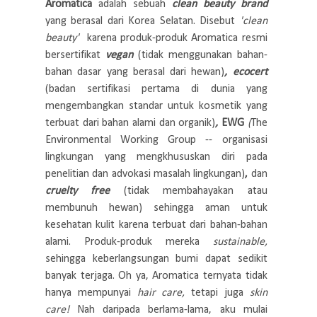
Aromatica
adalah sebuah
clean beauty brand
yang berasal dari Korea Selatan.
Disebut
'clean
beauty'
karena produk-produk Aromatica resmi
bersertifikat
vegan
(
tidak menggunakan bahan-
bahan dasar yang berasal dari hewan)
, ecocert
(
b
adan sertifikasi pertama di dunia yang
mengembangkan standar untuk kosmetik yang
terbuat dari bahan alami dan organik)
,
EWG
(
The
Environmental Working Group -- organisasi
lingkungan yang mengkhususkan diri pada
penelitian dan advokasi masalah lingkungan)
,
dan
cruelty free
(
tidak membahayakan atau
membunuh hewan)
sehingga aman untuk
kesehatan kulit karena terbuat dari bahan-bahan
alami. Produk-produk mereka
sustainable,
sehingga keberlangsungan bumi dapat sedikit
banyak terjaga. Oh ya, Aromatica ternyata tidak
hanya mempunyai
hair care,
tetapi juga
skin
care!
Nah daripada berlama-lama, aku mulai