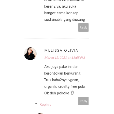
Aromatica ini produknya
keren2 ya, aku suka
banget sama konsep
sustainable yang diusung
Reply
MELISSA OLIVIA
March 12, 2021 at 11:05 PM
Aku juga pake ini dan
kerontokan berkurang.
Trus baha2nya vgean,
organik, cruelty free pula.
Ok deh pokoke 👌
Reply
Replies