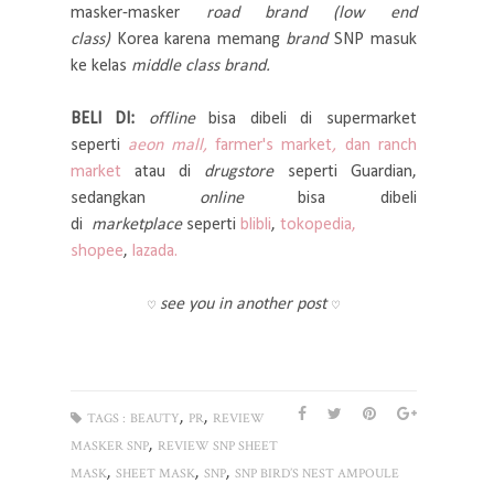
masker-masker
road brand (low end
class)
Korea karena memang
brand
SNP masuk
ke kelas
middle class brand.
BELI DI:
offline
bisa dibeli di supermarket
seperti
aeon mall,
farmer's market
,
dan ranch
market
atau di
drugstore
seperti Guardian,
sedangkan
online
bisa dibeli
di
marketplace
seperti
blibli
,
tokopedia,
shopee
,
lazada.
see you in another post
♡
♡
,
,
TAGS :
BEAUTY
PR
REVIEW
,
MASKER SNP
REVIEW SNP SHEET
,
,
,
MASK
SHEET MASK
SNP
SNP BIRD’S NEST AMPOULE