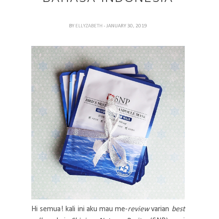
BY
ELLYZABETH
- JANUARY 30, 2019
Hi semua! kali ini aku mau me-
review
varian
best