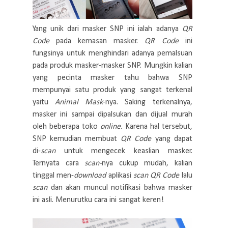
Yang unik dari masker SNP ini ialah adanya
QR
Code
pada kemasan masker.
QR Code
ini
fungsinya untuk menghindari adanya pemalsuan
pada produk masker-masker SNP.
Mungkin kalian
yang pecinta masker tahu bahwa SNP
mempunyai satu produk yang sangat terkenal
yaitu
Animal Mask
-nya. Saking terkenalnya,
masker ini sampai dipalsukan dan dijual murah
oleh beberapa toko
online.
Karena hal tersebut,
SNP kemudian membuat
QR Code
yang dapat
di-
scan
untuk mengecek keaslian masker.
Ternyata cara
scan-
nya cukup mudah, kalian
tinggal men-
download
aplikasi
scan QR Code
lalu
scan
dan akan muncul notifikasi bahwa masker
ini asli. Menurutku cara ini sangat keren!