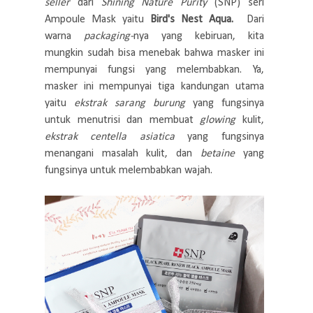
seller
dari
Shining Nature Purity
(SNP) seri
Ampoule Mask yaitu
Bird's Nest Aqua.
Dari
warna
packaging-
nya yang kebiruan, kita
mungkin sudah bisa menebak bahwa masker ini
mempunyai fungsi yang melembabkan. Ya,
masker ini mempunyai tiga kandungan utama
yaitu
ekstrak sarang burung
yang fungsinya
untuk menutrisi dan membuat
glowing
kulit,
ekstrak centella asiatica
yang fungsinya
menangani masalah kulit, dan
betaine
yang
fungsinya untuk melembabkan wajah.