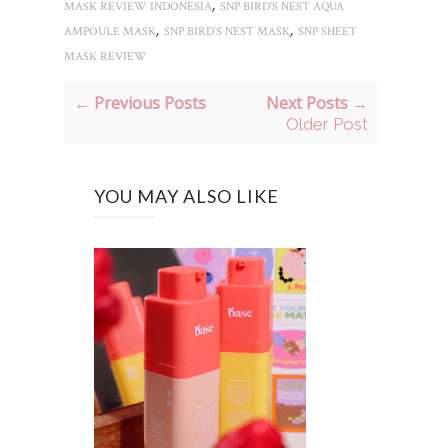
,
MASK REVIEW INDONESIA
SNP BIRD'S NEST AQUA
,
,
AMPOULE MASK
SNP BIRD’S NEST MASK
SNP SHEET
MASK REVIEW
← Previous Posts
Next Posts →
Older Post
YOU MAY ALSO LIKE