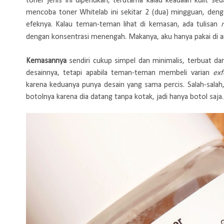
toner jenis ini diperlukan, terutama kalau keadaan kulit se
mencoba toner Whitelab ini sekitar 2 (dua) mingguan, den
efeknya. Kalau teman-teman lihat di kemasan, ada tulisan
dengan konsentrasi menengah. Makanya, aku hanya pakai di ar
Kemasannya
sendiri cukup simpel dan minimalis, terbuat da
desainnya, tetapi apabila teman-teman membeli varian
ex
karena keduanya punya desain yang sama percis. Salah-salah,
botolnya karena dia datang tanpa kotak, jadi hanya botol saj