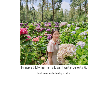
Hi guys! My name is Lisa. I write beauty &
fashion related-posts.