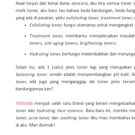
Awal terjun dan kenal dunia
skincare,
aku kira semua toner s
merk toner, aku baru tau bahwa beda kandungan, beda fungs
yang ada di pasaran, yaitu
exfoliating toner, treatment toner,
Exfoliating toner,
fungsi utamanya untuk mengangkat se
Treatment toner,
membantu menyelesaikan masalah 
toners, anti aging toners, brightening toners.
Hydrating toner,
berfungsi melembabkan dan menyegark
Selain itu, ada 1 (satu) jenis toner lagi yang merupaka
balancing toner
sendiri adalah menyeimbangkan pH kulit.
toner,
ada juga yang menganggap dia toner jenis tersend
kandungannya kan?
Whitelab
menjadi salah satu brand yang berani mengeluarka
toner
dan
hydrating face essence.
Baru-baru ini, mereka m
toner, acne toner,
dan
soothing toner.
Aku mau membahas keti
di aku. Mari disimak!