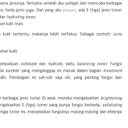
ama jenisnya. Ternyata setelah aku pelajari dan mencoba berbagai
i, beda jenis juga. Dari yang aku
pelajari
, ada 3 (tiga) jenis toner
dan
hydrating toner.
l kulit mati.
kulit tertentu, makanya lebih terfokus. Sebagai contoh:
acne
an kulit.
n perpaduan
exfoliate
dan
hydrate,
yaitu
balancing toner.
Fungsi
 Ada sumber yang menganggap ini masuk dalam bagian
treatment
iri. Pembagian ini sah-sah saja sih, yang penting fungsi dan
n berbagai jenis toner. Di awal, mereka mengeluarkan
brightening
engeluarkan 3 (tiga) toner yang punya fungsi berbeda,
exfoliating
ga toner ini, menjelaskan fungsinya masing-masing dan efeknya