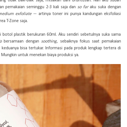
dang tidak baik-baik saja, misalkan dahi bruntusan. Nah aku sudah
gan pemakaian seminggu 2-3 kali saja dan
so far
aku suka dengan
medium exfoliate
artinya toner ini punya kandungan eksfoliasi
—
ea T-Zone saja.
ri botol plastik berukuran 60ml. Aku sendiri sebetulnya suka sama
fo
bersamaan dengan
soothing,
sebaiknya fokus saat pemakaian
 keduanya bisa tertukar. Informasi pada produk lengkap tertera di
a. Mungkin untuk menekan biaya produksi ya.