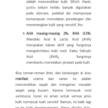
adalah mencerahkan kulit. Witch Hazel,
justru belum terlalu banyak digunakan
pada skincare, padahal dia mempunyai
kemampuan meredakan peradangan dan
menenangkan kulit yang sensitif, lho.
AHA masing-masing 2%, BHA
0.5%
:
Mandelic Acid & Lactic Acid (AHA)
merupakan bahan aktif yang fungsinya
mengeksfoliasi kulit mati. Kalau Salicylic
Acid (BHA)
, fungsinya
membantu
meredakan jerawat pada kulit.
Bisa teman-teman lihat, dari kandungan di atas
manfaat
utama dari varian ini adalah
mencerahkan wajah dan mengatasi masalah
wajah yang kusam. Karena termasuk
mild
exfoliator,
toner ini aman untuk semua jenis
kulit termasuk kulit sensitif. Namun, ini balik lagi
ya ke kulit masing-masing. Harus dicoba dulu,