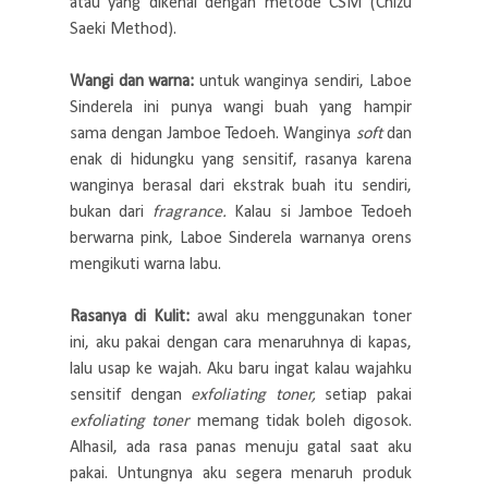
atau yang dikenal dengan metode CSM (Chizu
Saeki Method).
Wangi dan warna:
untuk wanginya sendiri, Laboe
Sinderela ini punya wangi buah yang hampir
sama dengan Jamboe Tedoeh. Wanginya
soft
dan
enak di hidungku yang sensitif, rasanya karena
wanginya berasal dari ekstrak buah itu sendiri,
bukan dari
fragrance.
Kalau si Jamboe Tedoeh
berwarna pink, Laboe Sinderela warnanya orens
mengikuti warna labu.
Rasanya di Kulit:
awal aku menggunakan toner
ini, aku pakai dengan cara menaruhnya di kapas,
lalu usap ke wajah. Aku baru ingat kalau wajahku
sensitif dengan
exfoliating toner,
setiap pakai
exfoliating toner
memang tidak boleh digosok.
Alhasil,
ada rasa panas menuju gatal saat aku
pakai. Untungnya aku segera menaruh produk