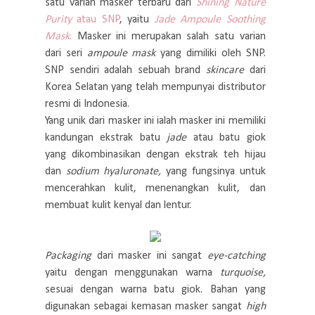
satu varian masker terbaru dari
Shining Nature
Purity
atau SNP
, yaitu
Jade Ampoule Soothing
Mask
.
Masker ini merupakan salah satu varian
dari seri
ampoule mask
yang dimiliki oleh SNP.
SNP sendiri adalah sebuah brand
skincare
dari
Korea Selatan yang telah mempunyai distributor
resmi di Indonesia.
Yang unik dari masker ini ialah masker ini memiliki
kandungan ekstrak batu
jade
atau batu giok
yang dikombinasikan dengan ekstrak teh hijau
dan
sodium hyaluronate,
yang fungsinya untuk
mencerahkan kulit, menenangkan kulit, dan
membuat kulit kenyal dan lentur.
Packaging
dari masker ini sangat
eye-catching
yaitu dengan menggunakan warna
turquoise,
sesuai dengan warna batu giok. Bahan yang
digunakan sebagai kemasan masker sangat
high