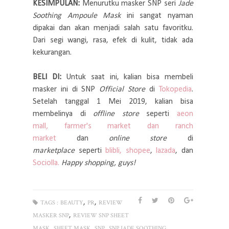
KESIMPULAN:
Menurutku masker SNP seri
Jade
Soothing Ampoule Mask
ini sangat nyaman
dipakai dan akan menjadi salah satu favoritku.
Dari segi wangi, rasa, efek di kulit, tidak ada
kekurangan.
BELI DI:
Untuk saat ini, kalian bisa membeli
masker ini di SNP
Official Store
di
Tokopedia
.
Setelah tanggal 1 Mei 2019, kalian bisa
membelinya di
offline store
seperti
aeon
mall
,
farmer's market
dan ranch
market
dan
online store
di
marketplace
seperti
blibli
,
shopee
,
lazada
, dan
Sociolla.
Happy shopping, guys!
,
,
TAGS :
BEAUTY
PR
REVIEW
,
MASKER SNP
REVIEW SNP SHEET
,
,
,
MASK
SHEET MASK
SNP
SNP JADE SOOTHING