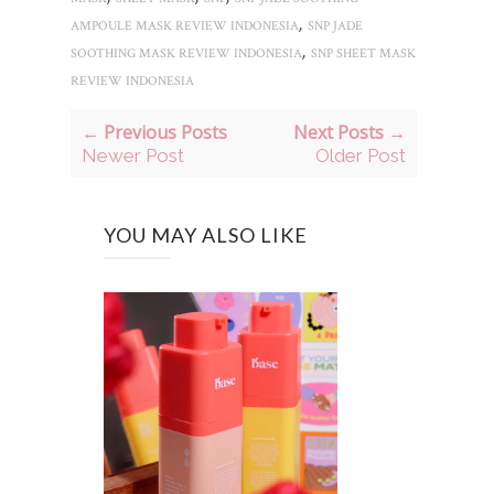
,
AMPOULE MASK REVIEW INDONESIA
SNP JADE
,
SOOTHING MASK REVIEW INDONESIA
SNP SHEET MASK
REVIEW INDONESIA
← Previous Posts
Next Posts →
Newer Post
Older Post
YOU MAY ALSO LIKE