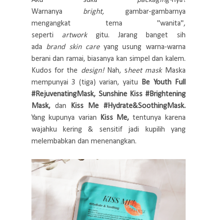
Warnanya
bright,
gambar-gambarnya
mengangkat tema "wanita",
seperti
artwork
gitu. Jarang banget sih
ada
brand skin care
yang usung warna-warna
berani dan ramai, biasanya kan simpel dan kalem.
Kudos for the
design!
Nah, s
heet mask
Maska
mempunyai 3 (tiga) varian, yaitu
Be Youth Full
#RejuvenatingMask, Sunshine Kiss #Brightening
Mask,
dan
Kiss Me #Hydrate&SoothingMask.
Yang kupunya varian
Kiss Me,
tentunya karena
wajahku kering & sensitif jadi kupilih yang
melembabkan dan menenangkan.