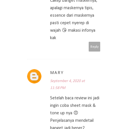
Cakep banget maskernya,
apalagi maskernya tipis,
essence dari maskernya
pasti cepet nyerep di
wajah 😘 makasi infonya
kak
Reply
MARY
September 4, 2020 at
11:58 PM
Setelah baca review ini jadi
ingin coba sheet mask &
tone up nya 😍
Penjelasanya mendetail
banget jadi bener2