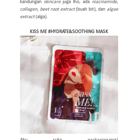
kandungan
skincare
juga lho, ada
niacinamide,
collagen, beet root extract
(buah bit), dan
algae
extract
(alga).
KISS ME #HYDRATE&SOOTHING MASK
Aku suka
packaging-
nya!