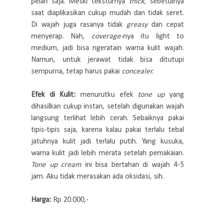
pelan saja. Meski teksturnya
thick,
sebetulnya
saat diaplikasikan cukup mudah dan tidak seret.
Di wajah juga rasanya tidak
greasy
dan cepat
menyerap. Nah,
coverage-
nya itu light to
medium, jadi bisa ngeratain warna kulit wajah.
Namun, untuk jerawat tidak bisa ditutupi
sempurna, tetap harus pakai
concealer.
Efek di Kulit:
menurutku efek
tone up
yang
dihasilkan cukup instan, setelah digunakan wajah
langsung terlihat lebih cerah. Sebaiknya pakai
tipis-tipis saja, karena kalau pakai terlalu tebal
jatuhnya kulit jadi terlalu putih. Yang kusuka,
warna kulit jadi lebih merata setelah pemakaian.
Tone up cream
ini bisa bertahan di wajah 4-5
jam. Aku tidak merasakan ada oksidasi, sih.
Harga:
Rp 20.000,-