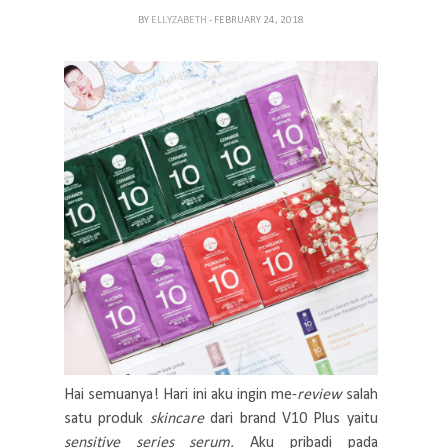
BY
ELLYZABETH
- FEBRUARY 24, 2018
Hai semuanya! Hari ini aku ingin me-
review
salah
satu produk
skincare
dari brand V10 Plus yaitu
sensitive series serum.
Aku pribadi pada