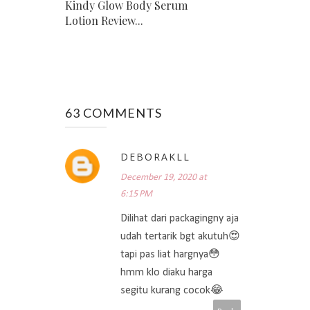
Kindy Glow Body Serum
Lotion Review...
63 COMMENTS
DEBORAKLL
December 19, 2020 at
6:15 PM
Dilihat dari packagingny aja
udah tertarik bgt akutuh😍
tapi pas liat hargnya😳
hmm klo diaku harga
segitu kurang cocok😂