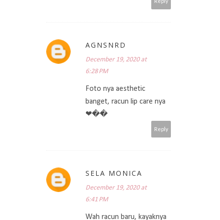
Reply
AGNSNRD
December 19, 2020 at
6:28 PM
Foto nya aesthetic
banget, racun lip care nya
❤��
Reply
SELA MONICA
December 19, 2020 at
6:41 PM
Wah racun baru, kayaknya