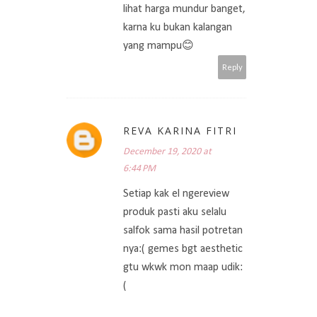
lihat harga mundur banget,
karna ku bukan kalangan
yang mampu😊
Reply
REVA KARINA FITRI
December 19, 2020 at
6:44 PM
Setiap kak el ngereview
produk pasti aku selalu
salfok sama hasil potretan
nya:( gemes bgt aesthetic
gtu wkwk mon maap udik:
(