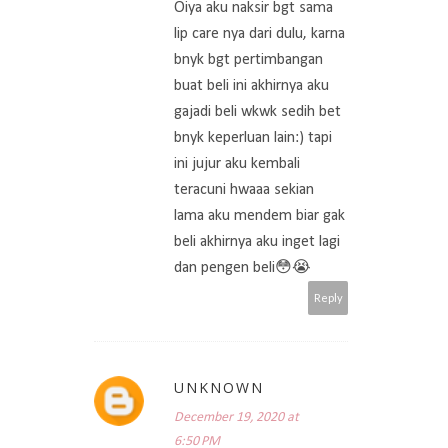
Oiya aku naksir bgt sama
lip care nya dari dulu, karna
bnyk bgt pertimbangan
buat beli ini akhirnya aku
gajadi beli wkwk sedih bet
bnyk keperluan lain:) tapi
ini jujur aku kembali
teracuni hwaaa sekian
lama aku mendem biar gak
beli akhirnya aku inget lagi
dan pengen beli😳😭
Reply
UNKNOWN
December 19, 2020 at
6:50 PM