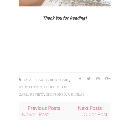
Thank You for Reading!
Tags: uskinlab review, review uskinlab, review sabun uskinlab, review body
lotion uskinlab, review lipbalm uskinlab, body care lokal, body lotion lokal,
review body lotion lokal, sabun mandi, lip care lokal, uskinlab bodycare
series
,
,
TAGS :
BEAUTY
BODY CARE
,
,
BODY LOTION
LIP BALM
LIP
,
,
,
CARE
REVIEW
SPONSORED
USKINLAB
← Previous Posts
Next Posts →
Newer Post
Older Post