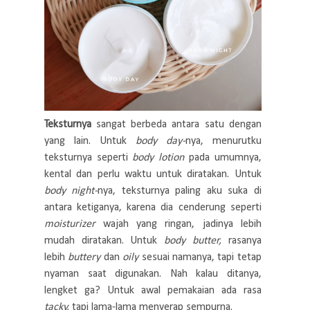
Teksturnya
sangat berbeda antara satu dengan
yang lain. Untuk
body day-
nya, menurutku
teksturnya seperti
body lotion
pada umumnya,
kental dan perlu waktu untuk diratakan. Untuk
body night-
nya, teksturnya paling aku suka di
antara ketiganya, karena dia cenderung seperti
moisturizer
wajah yang ringan, jadinya lebih
mudah diratakan. Untuk
body butter,
rasanya
lebih
buttery
dan
oily
sesuai namanya, tapi tetap
nyaman saat digunakan. Nah kalau ditanya,
lengket ga? Untuk awal pemakaian ada rasa
tacky,
tapi lama-lama menyerap sempurna.