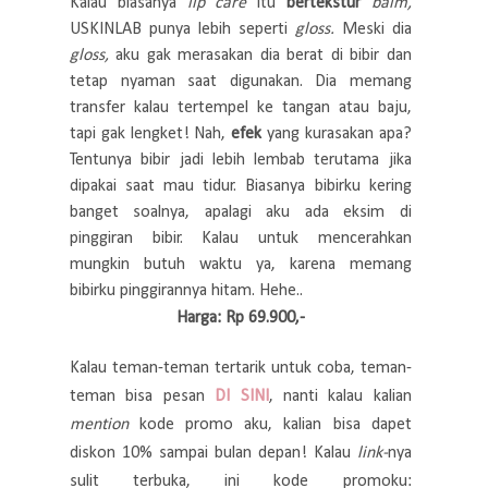
Kalau biasanya
lip care
itu
bertekstur
balm,
USKINLAB punya lebih seperti
gloss.
Meski dia
gloss,
aku gak merasakan dia berat di bibir dan
tetap nyaman saat digunakan. Dia memang
transfer kalau tertempel ke tangan atau baju,
tapi gak lengket! Nah,
efek
yang kurasakan apa?
Tentunya bibir jadi lebih lembab terutama jika
dipakai saat mau tidur. Biasanya bibirku kering
banget soalnya, apalagi aku ada eksim di
pinggiran bibir. Kalau untuk mencerahkan
mungkin butuh waktu ya, karena memang
bibirku pinggirannya hitam. Hehe..
Harga: Rp 69.900,-
Kalau teman-teman tertarik untuk coba, teman-
teman bisa pesan
DI SINI
, nanti kalau kalian
mention
kode promo aku, kalian bisa dapet
diskon 10% sampai bulan depan! Kalau
link-
nya
sulit terbuka, ini kode promoku: