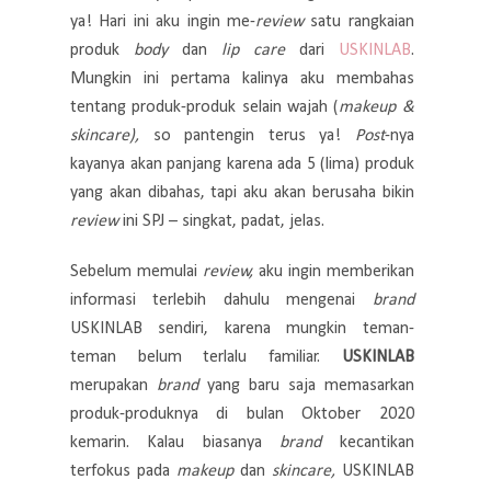
ya! Hari ini aku ingin me-
review
satu rangkaian
produk
body
dan
lip care
dari
USKINLAB
.
Mungkin ini pertama kalinya aku membahas
tentang produk-produk selain wajah (
makeup &
skincare),
so pantengin terus ya!
Post
-nya
kayanya akan panjang karena ada 5 (lima) produk
yang akan dibahas, tapi aku akan berusaha bikin
review
ini SPJ – singkat, padat, jelas.
Sebelum memulai
review,
aku ingin memberikan
informasi terlebih dahulu mengenai
brand
USKINLAB sendiri, karena mungkin teman-
teman belum terlalu familiar.
USKINLAB
merupakan
brand
yang baru saja memasarkan
produk-produknya di bulan Oktober 2020
kemarin. Kalau biasanya
brand
kecantikan
terfokus pada
makeup
dan
skincare,
USKINLAB