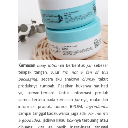
Kemasan
body lotion
ini berbentuk
jar
sebesar
telapak tangan. Jujur
I’m not a fan of this
packaging,
secara aku anaknya
clumsy,
takut
produknya tumpah. Pastikan bukanya hat-hati
ya, teman-teman! Untuk informasi produk
semua tertera pada kemasan
jar-
nya, mulai dari
informasi produk, nomor BPOM,
ingredients,
sampai tanggal kadaluwarsa juga ada.
For me it’s
a good idea,
jadinya kalau
box-
nya terbuang atau
dibuang, kita ga panik inget-inget tanggal