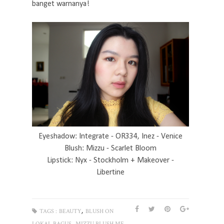
banget warnanya!
Eyeshadow: Integrate - OR334, Inez - Venice
Blush: Mizzu - Scarlet Bloom
Lipstick: Nyx - Stockholm + Makeover -
Libertine
,
TAGS :
BEAUTY
BLUSH ON
,
LOKAL BAGUS
MIZZU BLUSH ME