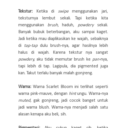
Tekstur:
Ketika di
swipe
menggunakan jari,
teksturnya lembut sekali. Tapi ketika kita
menggunakan
brush,
haduh,
powdery
sekali.
Banyak bubuk beterbangan, aku sampai kaget.
Jadi ketika mau diaplikasikan ke wajah, sebaiknya
di
tap-tap
dulu brush-nya, agar hasilnya lebih
halus di wajah. Karena tekstur nya sangat
powdery,
aku tidak memutar brush ke
pan-
nya,
tapi lebih di tap. Lagipula, dia pigmented juga
kan. Takut terlalu banyak malah gonjreng.
Warna:
Warna Scarlet Bloom ini terlihat seperti
warna pink-mauve, dengan
hint
ungu. Warna-nya
muted,
gak gonjreng, jadi cocok banget untuk
jadi warna blush. Warna-nya menjadi salah satu
alasan kenapa aku beli, sih.
Pigmentasi:
Aku cukup kaget sih, ketika