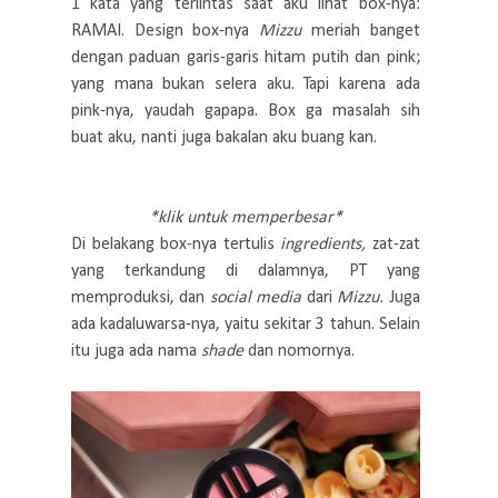
1 kata yang terlintas saat aku lihat box-nya:
RAMAI. Design box-nya
Mizzu
meriah banget
dengan paduan garis-garis hitam putih dan pink;
yang mana bukan selera aku. Tapi karena ada
pink-nya, yaudah gapapa. Box ga masalah sih
buat aku, nanti juga bakalan aku buang kan.
*klik untuk memperbesar*
Di belakang box-nya tertulis
ingredients,
zat-zat
yang terkandung di dalamnya, PT yang
memproduksi, dan
social media
dari
Mizzu.
Juga
ada kadaluwarsa-nya, yaitu sekitar 3 tahun. Selain
itu juga ada nama
shade
dan nomornya.